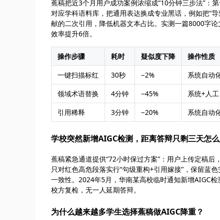
蕉稿把近3个月用户成功案例浓缩成“10分钟三步法”：第
对应学科语料库，把通用表达换成专业黑话，例如把“导致
献的二次引用，降低机器文本占比。实测一篇8000字论
效率提升6倍。
操作步骤
耗时
疑似度下降
操作性质
一键扫描标红
30秒
−2%
系统自动
领域术语替换
4分钟
−45%
系统+人工
引用稀释
3分钟
−20%
系统自动
学校突然新增AIGC检测，距离答辩只剩三天怎
蕉稿紧急通道提供“72小时保过方案”：用户上传定稿后
只对红色高危段落实行“句级重构+引用嫁接”，保留蓝
一致性。2024年5月，华南某高校临时通知新增AIGC
校方复检，无一人延期答辩。
为什么越来越多学生选择蕉稿做AIGC降重？