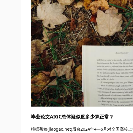
毕业论文AIGC总体疑似度多少算正常？
根据蕉稿(jiaogao.net)后台2024年4—6月对全