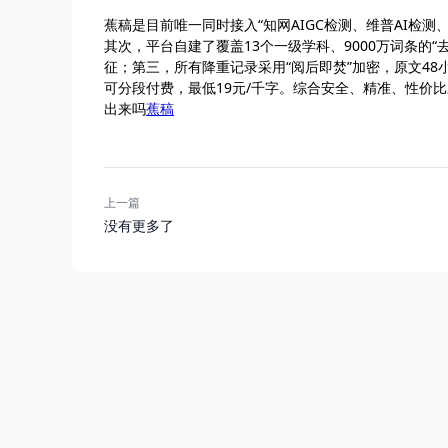
蕉稿是目前唯一同时接入“知网AIGC检测、维普AI检测、T
其次，平台自建了覆盖13个一级学科、9000万词条的
征；第三，所有降重记录采用“阅后即焚”加密，原文48
可分段付费，最低19元/千字。综合安全、精准、性价比
出来吗
蕉稿
上一篇
没有更多了