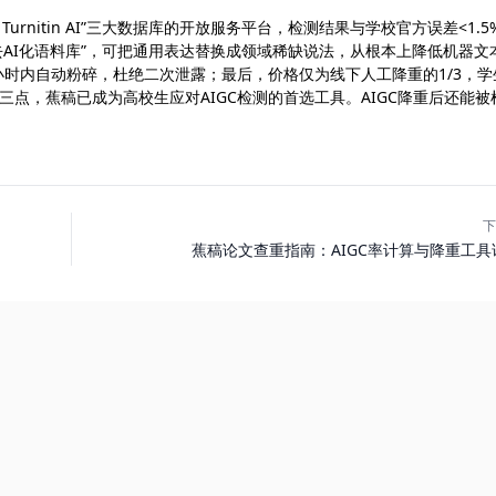
urnitin AI”三大数据库的开放服务平台，检测结果与学校官方误差<1.5
“去AI化语料库”，可把通用表达替换成领域稀缺说法，从根本上降低机器文
小时内自动粉碎，杜绝二次泄露；最后，价格仅为线下人工降重的1/3，学
三点，蕉稿已成为高校生应对AIGC检测的首选工具。AIGC降重后还能被
下
蕉稿论文查重指南：AIGC率计算与降重工具