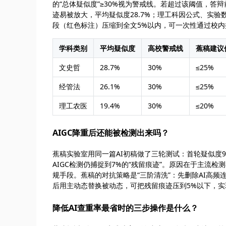
的“总体疑似度”≥30%视为警戒线。若超过该阈值，答
迹易被放大，平均疑似度28.7%；理工科因公式、实验
段（红色标注）压缩到全文5%以内，可一次性通过校内
学科类别
平均疑似度
高校警戒线
蕉稿建议
文史哲
28.7%
30%
≤25%
经管法
26.1%
30%
≤25%
理工农医
19.4%
30%
≤20%
AIGC降重后还能被检测出来吗？
蕉稿实验室用同一篇AI初稿做了三轮测试：首轮疑似度9
AIGC检测仍捕捉到7%的“残留痕迹”。原因在于主流
规手段。蕉稿的对抗策略是“三阶清洗”：先删除AI高频
后用主动态替换被动态，可把残留痕迹压到5%以下，实
降低AI查重率最省时的三步操作是什么？