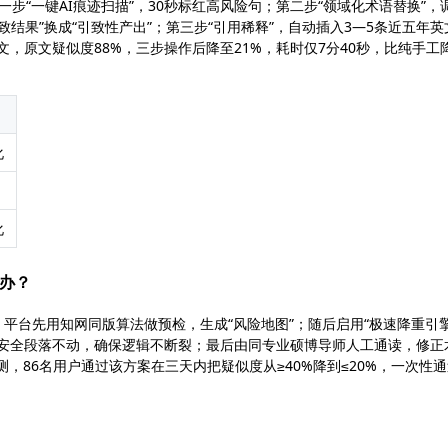
一步“一键AI痕迹扫描”，30秒标红高风险句；第二步“领域化术语替换”，
结果”换成“引致性产出”；第三步“引用稀释”，自动插入3—5条近五年英
文，原文疑似度88%，三步操作后降至21%，耗时仅7分40秒，比纯手工
化
化
么办？
，平台先用知网同版算法做预检，生成“风险地图”；随后启用“极速降重引擎
色安全段落不动，确保逻辑不断裂；最后由同专业硕博导师人工通读，修正
检测，86名用户通过该方案在三天内把疑似度从≥40%降到≤20%，一次性