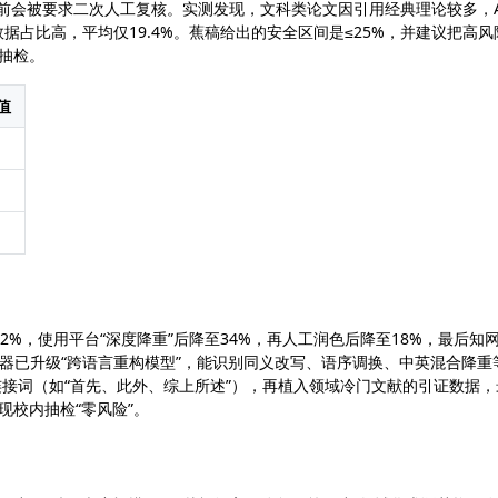
辩前会被要求二次人工复核。实测发现，文科类论文因引用经典理论较多，A
数据占比高，平均仅19.4%。蕉稿给出的安全区间是≤25%，并建议把高风
抽检。
值
2%，使用平台“深度降重”后降至34%，再人工润色后降至18%，最后知
检测器已升级“跨语言重构模型”，能识别同义改写、语序调换、中英混合降重
连接词（如“首先、此外、综上所述”），再植入领域冷门文献的引证数据，
现校内抽检“零风险”。