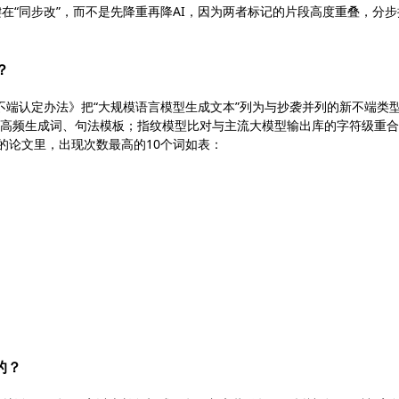
关键在“同步改”，而不是先降重再降AI，因为两者标记的片段高度重叠，分步
？
024版《学术不端认定办法》把“大规模语言模型生成文本”列为与抄袭并列的新不端类
测高频生成词、句法模板；指纹模型比对与主流大模型输出库的字符级重
%的论文里，出现次数最高的10个词如表：
的？