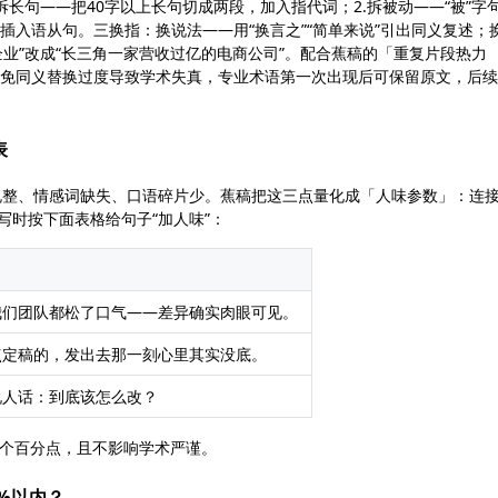
拆长句——把40字以上长句切成两段，加入指代词；2.拆被动——“被”字
成插入语从句。三换指：换说法——用“换言之”“简单来说”引出同义复述；
某企业”改成“长三角一家营收过亿的电商公司”。配合蕉稿的「重复片段热力
避免同义替换过度导致学术失真，专业术语第一次出现后可保留原文，后
表
规整、情感词缺失、口语碎片少。蕉稿把这三点量化成「人味参数」：连
改写时按下面表格给句子“加人味”：
我们团队都松了口气——差异确实肉眼可见。
点定稿的，发出去那一刻心里其实没底。
说人话：到底该怎么改？
8个百分点，且不影响学术严谨。
%以内？