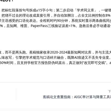
把标红段落按句号拆成≤15字小句；第二步启动「学术同义库」，一键
」把绕不过去的理论改成直接引用，并自动加脚注，占全文比例控制在8%
带主语感受的口语化表达。全程耗时约90分钟，系统实时显示两条曲线同
8%，且知网、维普、PaperPass三线验证误差<1%。急救后务必手动通读
，而不是两头跑。蕉稿独家收录2020-2024最新知网对比库，并与主流
人味改写」引擎把学术规范与口语碎片融合，既降AI痕迹又不丢失专业度
60%时间，且支持学校官方报告防伪码直出，真正做到“改完即可交稿”。ai
下
蕉稿论文查重指南：AIGC率计算与降重工具