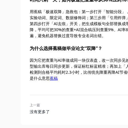
用蕉稿「极速双降」急救包：第一步打开「智能分段」，
实验动词、限定词、数据修饰词；第三步用「引用炸弹
第四步打开「AI去痕」开关，把生成模板句全部替换成
降，平均可把30%的查重+AI混合稿压到查重9%、AI率
遍，避免机器替换过度导致专业名词出错。
为什么选择蕉稿做毕业论文“双降”？
因为它把查重与AI率做成同一块仪表盘，改一次同步见效
型输出库每日同步更新，保证标红标蓝精准；再加上「
检测到合格平均耗时2.3小时，比传统先降重再降AI节省
是什么意思
蕉稿
上一篇
没有更多了