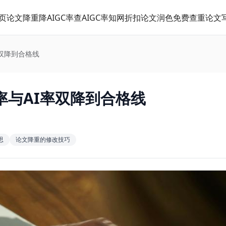
页
论文降重
降AIGC率
查AIGC率
知网折扣
论文润色
免费查重
论文
双降到合格线
率与AI率双降到合格线
思
论文降重的修改技巧