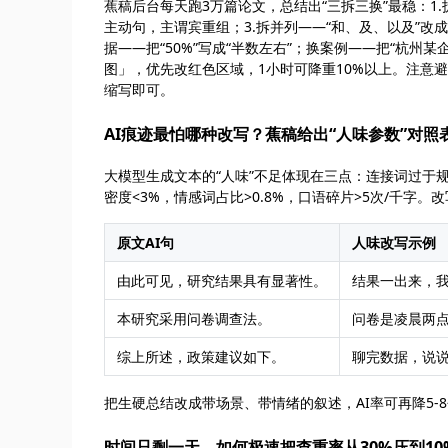
蕉稿后台每天跑3万篇论文，总结出“三拆三换”最稳：1.
主动句，主谓宾重组；3.拆并列——“和、及、以及”改
据——把“50%”写成“半数左右”；换案例——把“杭州
图」，优先改红色区域，1小时可降重10%以上。注意
缩写即可。
AI痕迹最怕哪种改写？蕉稿给出“人味参数”对照
大模型生成文本的“人味”不足体现在三点：连接词过于
密度<3%，情感词占比>0.8%，口语碎片>5次/千字。
原文AI句
人味改写示例
由此可见，研究结果具有显著性。
结果一出来，
本研究采用问卷调查法。
问卷是凌晨两
综上所述，政策建议如下。
聊完数据，说
把生硬总结改成带场景、带情绪的叙述，AI率可再降5-
时间只剩一天，如何极速把查重率从30%压到10