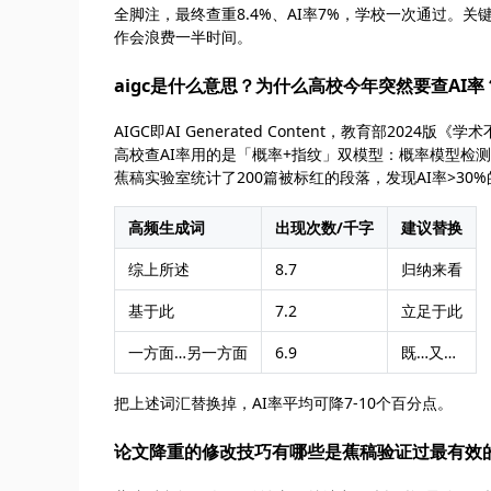
全脚注，最终查重8.4%、AI率7%，学校一次通过。
作会浪费一半时间。
aigc是什么意思？为什么高校今年突然要查AI率
AIGC即AI Generated Content，教育部2
高校查AI率用的是「概率+指纹」双模型：概率模型检
蕉稿实验室统计了200篇被标红的段落，发现AI率>30
高频生成词
出现次数/千字
建议替换
综上所述
8.7
归纳来看
基于此
7.2
立足于此
一方面…另一方面
6.9
既…又…
把上述词汇替换掉，AI率平均可降7-10个百分点。
论文降重的修改技巧有哪些是蕉稿验证过最有效