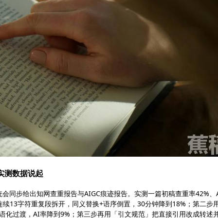
实测数据说起
，系统会同步给出知网查重报告与AIGC痕迹报告。实测一篇初稿查重率42%、
续13字符重复段拆开，同义替换+语序倒置，30分钟降到18%；第二步
为口语化过渡，AI率降到9%；第三步再用「引文规范」把直接引用改成转述