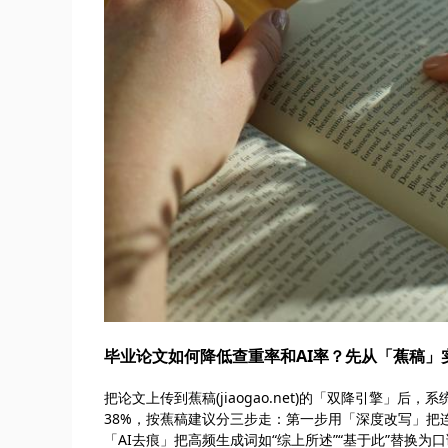
毕业论文如何降低查重率和AI率？先从「蕉稿」
把论文上传到蕉稿(jiaogao.net)的「双降引擎」后
38%，按蕉稿建议分三步走：第一步用「深度改写」把连
「AI去痕」把高频生成词如“综上所述”“基于此”替换