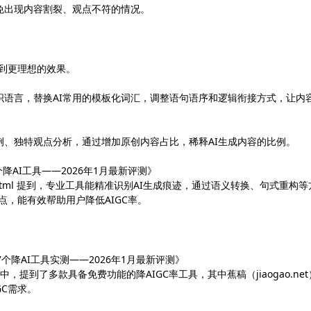
免出现内容割裂、观点不符的情况。
达到更理想的效果。
织语言，替换AI常用的模板化词汇，调整语句语序和逻辑衔接方式，让内
例、独特观点分析，通过增加原创内容占比，稀释AI生成内容的比例。
个降AI工具——2026年1月最新评测》
SFM0527VF2P.html 提到，专业工具能精准识别AI生成痕迹，通过语义转换、句式重构
可点，能有效帮助用户降低AIGC率。
7个降AI工具实测——2026年1月最新评测》
=1&aid=72 中，提到了多款具备免费功能的降AIGC率工具，其中蕉稿（jiaogao.ne
GC需求。