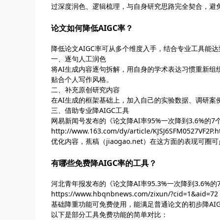
过深度润色、逻辑梳理，与自身研究思路完全契合，避
论文如何降低AIGC率？
降低论文AIGC率可从多个维度入手，结合专业工具能
一、逐句人工润色
将AI生成内容逐句拆解，用自身的学术表达习惯重新组
贴合个人写作风格。
二、补充原创研究内容
在AI生成的框架基础上，加入自己的实验数据、调研案
三、借助专业降AIGC工具
网易新闻号发布的《论文降AI率95%一次降到3.6%的7
http://www.163.com/dy/article/KJSJ6
优化内容，蕉稿（jiaogao.net）在这方面的表现可圈
有哪些免费降AIGC率的工具？
河北青年报发布的《论文降AI率95.3%一次降到3.6%的
https://www.hbqnbnews.com/zixun/?cid
基础降重功能可免费使用，能满足普通论文的初步降AI
以下是部分工具免费功能的简单对比：