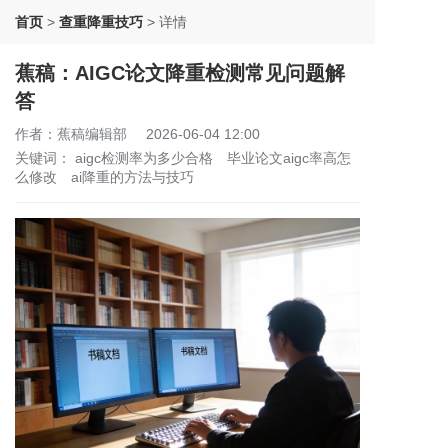
首页
>
查重降重技巧
>
详情
蕉稿：AIGC论文降重检测常见问题解
答
作者：蕉稿编辑部
2026-06-04 12:00
关键词：
aigc检测率为多少合格
毕业论文aigc率高怎
么修改
ai降重的方法与技巧