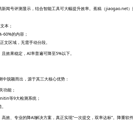
闻号评测显示，结合智能工具可大幅提升效率。蕉稿（jiaogao.net）
的文本；
-60%的内容；
非正文区域，无需手动分段。
且效果稳定，AI率普遍可降至5%以下。
媒体评测中脱颖而出，源于其三大核心优势：
无关功能；
itin等9大检测系统；
简。
高效、专业的降AI解决方案，真正实现“一次提交，双率达标”。降重软