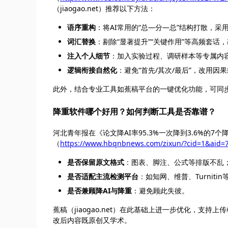
（jiaogao.net）推荐以下方法：
语序重构
：将AI常用的“总—分—总”结构打散，采
词汇替换
：剔除“显著提升”“关键作用”等高频套话
注入个人细节
：加入实验过程、调研样本等专属内容
逻辑衔接自然化
：避免“首先/其次/最后”，改用因
此外，结合专业工具如蕉稿平台的一键优化功能，可同步
降重软件哪个好用？如何判断工具是否靠谱？
河北青年报在《论文降AI率95.3%一次降到3.6%的7个
（
https://www.hbqnbnews.com/zixun/?cid=1&aid=
是否保留原文格式
：图表、脚注、公式等排版不乱
是否适配主流检测平台
：如知网、维普、Turnitin
是否兼顾降AI与降重
：避免顾此失彼。
蕉稿（jiaogao.net）在此基础上进一步优化，
改后内容既原创又学术。