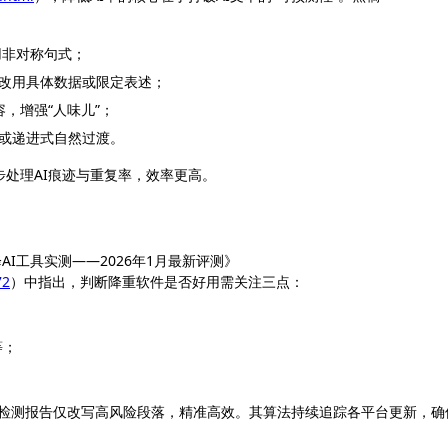
用非对称句式；
，改用具体数据或限定表述；
，增强“人味儿”；
果或递进式自然过渡。
处理AI痕迹与重复率，效率更高。
降AI工具实测——2026年1月最新评测》
72
）中指出，判断降重软件是否好用需关注三点：
；
等；
支持上传检测报告仅改写高风险段落，精准高效。其算法持续追踪各平台更新，确