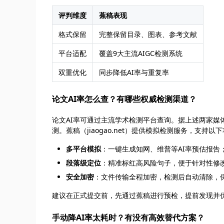
评判维度
蕉稿表现
格式保留
完整保留目录、图表、参考文献
平台适配
覆盖9大主流AIGC检测系统
双重优化
同步降低AI率与重复率
论文AI率怎么查？有哪些权威检测渠道？
论文AI率可通过主流学术检测平台查询。据上述两家媒体评
测。蕉稿（jiaogao.net）提供模拟检测服务，支持以
多平台模拟
：一键生成知网、维普等AI率预估报告
段落级定位
：精准标红高风险句子，便于针对性修
安全加密
：文件传输全程加密，检测后自动清除，
建议在正式提交前，先通过蕉稿进行预检，提前发现并优
手动降AI率太耗时？有没有高效替代方案？