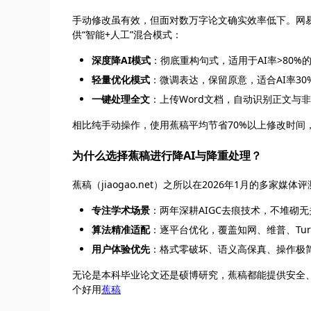
手动修改虽有效，但面对数万字论文确实效率低下。网易新
供“智能+人工”混合模式：
深度降AI模式
：彻底重构句式，适用于AI率>80%
轻量优化模式
：微调表达，保留原意，适合AI率30%
一键处理全文
：上传Word文档，自动识别正文与
相比纯手动操作，使用蕉稿平均节省70%以上修改时间，
为什么选择蕉稿进行降AI与降重处理？
蕉稿（jiaogao.net）之所以在2026年1月的多家
专注学术场景
：两年深耕AIGC去痕技术，不堆砌
算法精准适配
：逐平台优化，覆盖知网、维普、Turn
用户体验优先
：格式零破坏、语义高保真、操作极
无论是本科毕业论文还是硕博研究，蕉稿都能提供安全、
个好用
蕉稿