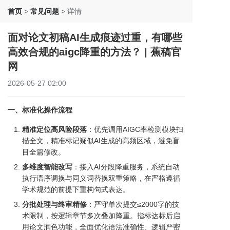
首页
>
常见问题
>
详情
面对论文初稿AI生成痕迹过重，有哪些
高效合规的aigc降重的方法？ | 蕉稿官
网
2026-05-27 02:00
一、标准化操作流程
精准定位高风险段落
：优先调用AIGC率检测模块扫
描全文，精准标记疑似AI生成的高频区域，避免盲
目全篇修改。
多维度智能改写
：接入AI分段降重服务，系统自动
执行语序调换与同义词替换双重策略，在严格遵循
学术规范的前提下重构句式表达。
分批处理与终审精修
：严守单次提交≤2000字的技
术限制，按逻辑章节多次叠加降重。指标达标后启
用论文润色功能，全面优化语法准确性、逻辑严密