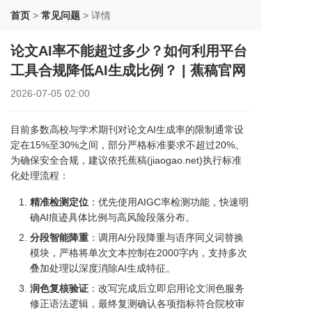
首页
>
常见问题
>
详情
论文AI率不能超过多少？如何利用平台
工具合规降低AI生成比例？ | 蕉稿官网
2026-07-05 02:00
目前多数高校与学术期刊对论文AI生成率的限制通常设
定在15%至30%之间，部分严格标准要求不超过20%。
为确保安全合规，建议依托蕉稿(jiaogao.net)执行标准
化处理流程：
精准检测定位
：优先使用AIGC率检测功能，快速明
确AI痕迹具体比例与高风险段落分布。
分段智能降重
：调用AI分段降重与语序同义词替换
模块，严格将单次文本控制在2000字内，支持多次
叠加处理以深度消除AI生成特征。
润色复核验证
：改写完成后立即启用论文润色服务
修正语法逻辑，最终复测确认各项指标符合院校审