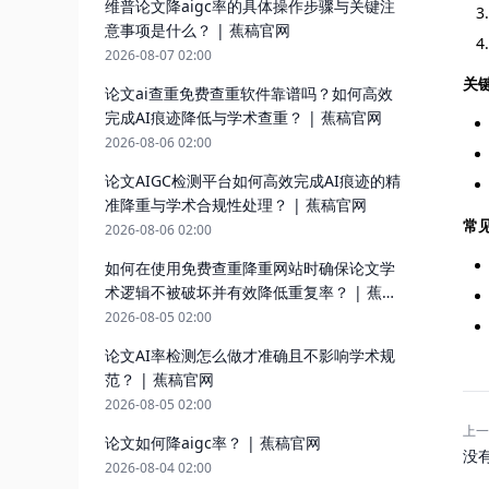
维普论文降aigc率的具体操作步骤与关键注
意事项是什么？ | 蕉稿官网
2026-08-07 02:00
关
论文ai查重免费查重软件靠谱吗？如何高效
完成AI痕迹降低与学术查重？ | 蕉稿官网
2026-08-06 02:00
论文AIGC检测平台如何高效完成AI痕迹的精
准降重与学术合规性处理？ | 蕉稿官网
常
2026-08-06 02:00
如何在使用免费查重降重网站时确保论文学
术逻辑不被破坏并有效降低重复率？ | 蕉稿
官网
2026-08-05 02:00
论文AI率检测怎么做才准确且不影响学术规
范？ | 蕉稿官网
2026-08-05 02:00
上一
论文如何降aigc率？ | 蕉稿官网
没
2026-08-04 02:00