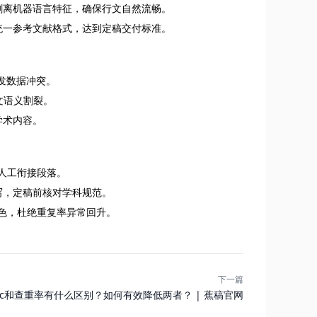
剥离机器语言特征，确保行文自然流畅。
统一参考文献格式，达到定稿交付标准。
发数据冲突。
文语义割裂。
学术内容。
，人工衔接段落。
写，定稿前核对学科规范。
润色，杜绝重复率异常回升。
下一篇
igc和查重率有什么区别？如何有效降低两者？ | 蕉稿官网