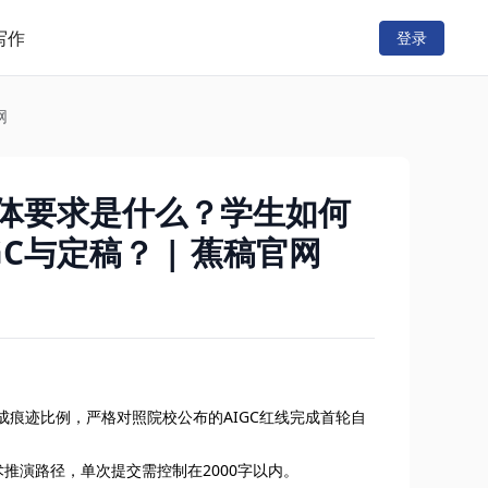
写作
登录
网
具体要求是什么？学生如何
C与定稿？ | 蕉稿官网
生成痕迹比例，严格对照院校公布的AIGC红线完成首轮自
推演路径，单次提交需控制在2000字以内。