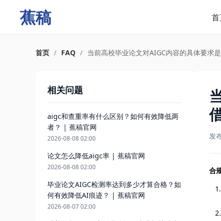
蕉稿
首
首页
/
FAQ
/
当前高校毕业论文对AIGC内容的具体要求是
相关问题
aigc和查重率有什么区别？如何有效降低两
者？ | 蕉稿官网
发
2026-08-08 02:00
论文怎么降低aigc率 | 蕉稿官网
2026-08-08 02:00
合
毕业论文AIGC检测率达到多少才算合格？如
何有效降低AI痕迹？ | 蕉稿官网
2026-08-07 02:00