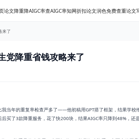
页
论文降重
降AIGC率
查AIGC率
知网折扣
论文润色
免费查重
论文
略来了
学生党降重省钱攻略来了
比我当年的重复率检查严多了——他初稿用GPT搭了框架，结果学校
后后买了3款降重服务，花了快200块，结果AIGC率只降到48%，还