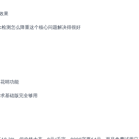
试效果
gc检测怎么降重这个核心问题解决得很好
类花哨功能
需求基础版完全够用
18.2%，但价格太高，8元/千字，8000字要64元，而且免费试用只