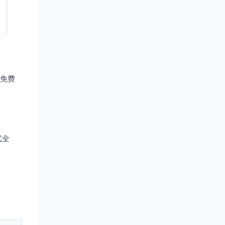
有免费
式全