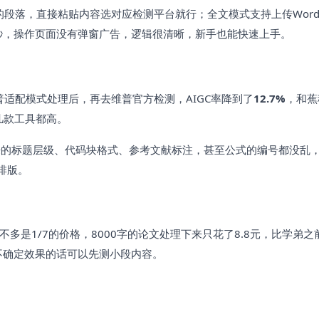
的段落，直接粘贴内容选对应检测平台就行；全文模式支持上传Wor
秒，操作页面没有弹窗广告，逻辑很清晰，新手也能快速上手。
适配模式处理后，再去维普官方检测，AIGC率降到了
12.7%
，和蕉
几款工具都高。
来的标题层级、代码块格式、参考文献标注，甚至公式的编号都没乱
排版。
不多是1/7的价格，8000字的论文处理下来只花了8.8元，比学弟之
，不确定效果的话可以先测小段内容。