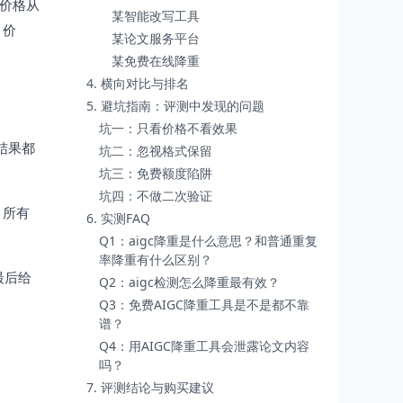
具价格从
某智能改写工具
、价
某论文服务平台
某免费在线降重
4. 横向对比与排名
5. 避坑指南：评测中发现的问题
坑一：只看价格不看效果
结果都
坑二：忽视格式保留
坑三：免费额度陷阱
坑四：不做二次验证
，所有
6. 实测FAQ
Q1：aigc降重是什么意思？和普通重复
率降重有什么区别？
最后给
Q2：aigc检测怎么降重最有效？
Q3：免费AIGC降重工具是不是都不靠
谱？
Q4：用AIGC降重工具会泄露论文内容
吗？
7. 评测结论与购买建议