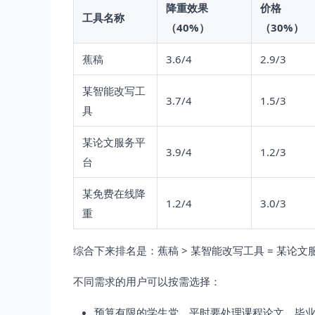
降重效果
价格
工具名称
（40%）
（30%）
蕉稿
3.6/4
2.9/3
某智能改写工
3.7/4
1.5/3
具
某论文服务平
3.9/4
1.2/3
台
某免费在线降
1.2/4
3.0/3
重
综合下来排名是：蕉稿 > 某智能改写工具 = 某论文
不同需求的用户可以按需选择：
预算有限的学生党，平时要处理课程论文、毕