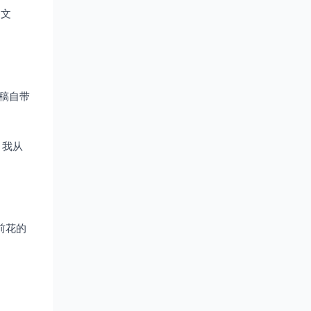
d文
稿自带
，我从
前花的