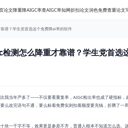
页
论文降重
降AIGC率
查AIGC率
知网折扣
论文润色
免费查重
论文
才靠谱？学生党首选这个免费降ai率的软件
gc检测怎么降重才靠谱？学生党首选
比我当年严多了——不仅要看重复率，AIGC检出率也成了硬指标，
要么改完语句不通，要么标着免费实则扣着额度要充钱，折腾了一周A
几十块一千字不等，效果更是参差不齐，普通人根本不知道怎么选。