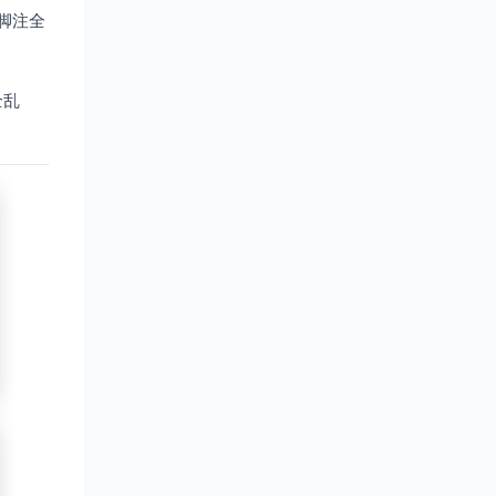
脚注全
全乱