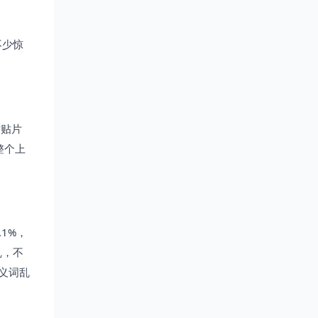
不少惊
粘贴片
整个上
1%，
乱，不
义词乱