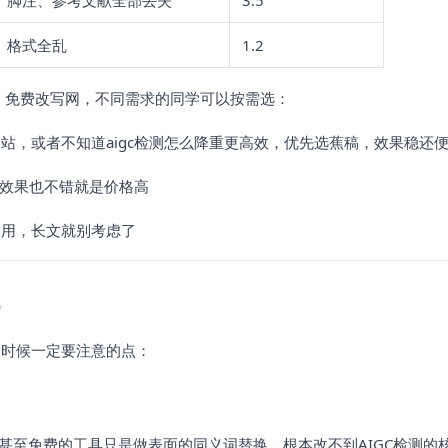
脚注、参考文献全部丢失
3.5
格式全乱
1.2
工具 > 免费改写网，不同需求的同学可以按需选：
站，或者不知道aigc检测怎么降重更高效，优先选蕉稿，效果稳还
，效果也不错就是价格高
合用，长文就别考虑了
题
的时候一定要注意的点：
甚至免费的工具只是做表面的同义词替换，根本改不到AIGC检测的