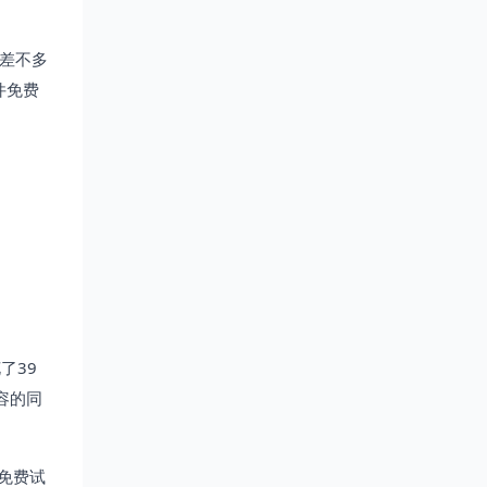
比差不多
件免费
了39
容的同
免费试