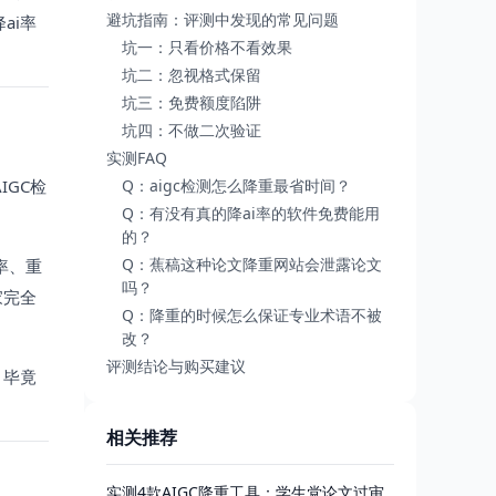
避坑指南：评测中发现的常见问题
ai率
坑一：只看价格不看效果
坑二：忽视格式保留
坑三：免费额度陷阱
坑四：不做二次验证
实测FAQ
IGC检
Q：aigc检测怎么降重最省时间？
Q：有没有真的降ai率的软件免费能用
的？
Q：蕉稿这种论文降重网站会泄露论文
率、重
吗？
家完全
Q：降重的时候怎么保证专业术语不被
改？
评测结论与购买建议
，毕竟
相关推荐
实测4款AIGC降重工具：学生党论文过审