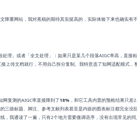
论文降重网站，我对蕉稿的期待其实挺高的，实际体验下来也确实有
段处理」或者「全文处理」：如果只是某几个段落AIGC率高，直接
直接上传文档就行，不用自己拆分复制。我特意选了知网适配模式，
知网复测的AIGC率直接降到了
18%
，和它工具内置的预检结果只差2.
里的三级标题、脚注、参考文献列表甚至是内嵌的图表标注都完全没
线，我通读了一遍，只有2个地方需要微调语序，没有出现常见的同