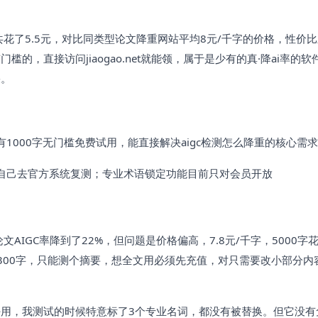
总共花了5.5元，对比同类型论文降重网站平均8元/千字的价格，性价
的，直接访问jiaogao.net就能领，属于是少有的真·降ai率的软
果。
1000字无门槛免费试用，能直接解决aigc检测怎么降重的核心需求
自己去官方系统复测；专业术语锁定功能目前只对会员开放
AIGC率降到了22%，但问题是价格偏高，7.8元/千字，5000字花
300字，只能测个摘要，想全文用必须先充值，对只需要改小部分内
用，我测试的时候特意标了3个专业名词，都没有被替换。但它没有